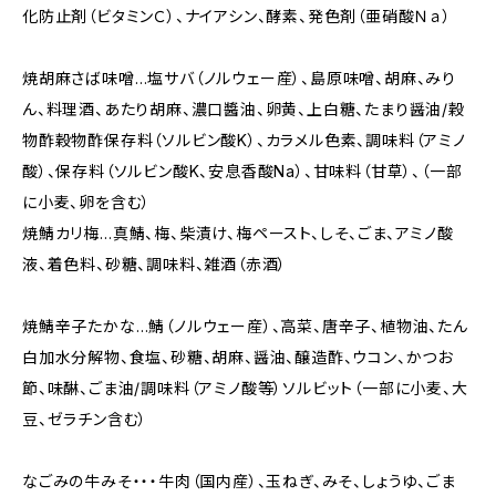
化防止剤（ビタミンＣ）、ナイアシン、酵素、発色剤（亜硝酸Ｎａ）
焼胡麻さば味噌…塩サバ（ノルウェー産）、島原味噌、胡麻、みり
ん、料理酒、あたり胡麻、濃口醬油、卵黄、上白糖、たまり醤油/穀
物酢穀物酢保存料（ソルビン酸K）、カラメル色素、調味料（アミノ
酸）、保存料（ソルビン酸K、安息香酸Na）、甘味料（甘草）、（一部
に小麦、卵を含む）
焼鯖カリ梅…真鯖、梅、柴漬け、梅ペースト、しそ、ごま、アミノ酸
液、着色料、砂糖、調味料、雑酒（赤酒）
焼鯖辛子たかな…鯖（ノルウェー産）、高菜、唐辛子、植物油、たん
白加水分解物、食塩、砂糖、胡麻、醤油、醸造酢、ウコン、かつお
節、味醂、ごま油/調味料（アミノ酸等）ソルビット（一部に小麦、大
豆、ゼラチン含む）
なごみの牛みそ・・・牛肉（国内産）、玉ねぎ、みそ、しょうゆ、ごま