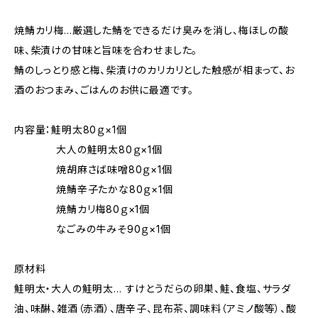
焼鯖カリ梅…厳選した鯖をできるだけ臭みを消し、梅ほしの酸
味、柴漬けの甘味と旨味を合わせました。
鯖のしっとり感と梅、柴漬けのカリカリとした触感が相まって、お
酒のおつまみ、ごはんのお供に最適です。
内容量：鮭明太80ｇ×1個
大人の鮭明太80ｇ×1個
焼胡麻さば味噌80ｇ×1個
焼鯖辛子たかな80ｇ×1個
焼鯖カリ梅80ｇ×1個
なごみの牛みそ90ｇ×1個
原材料
鮭明太・大人の鮭明太… すけとうだらの卵巣、鮭、食塩、サラダ
油、味醂、雑酒（赤酒）、唐辛子、昆布茶、調味料（アミノ酸等）、酸