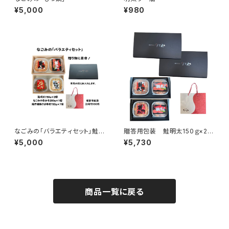
¥5,000
¥980
なごみの「バラエティセット」鮭明
贈答用包装 鮭明太150ｇ×2個
太＋なごみの牛みそ＋焼胡麻さ
＋大人の鮭明太150ｇ×2個
¥5,000
¥5,730
ば味噌
商品一覧に戻る