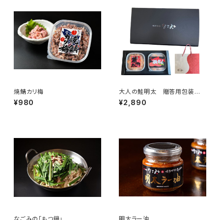
焼鯖カリ梅
大人の鮭明太 贈答用包装 1
段重ね
¥980
¥2,890
なごみの「もつ鍋」
明太ラー油