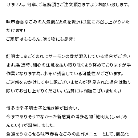
けません。 何卒、ご理解頂きご注文頂きますようお願い致します。
味市春香なごみの人気商品5点を贅沢に1度にお召し上がりいた
だけます！
ご家庭はもちろん、贈り物にも是非！
鮭明太…※ごくまれにサーモンの骨が混入している場合がござい
ます。製造時、細心の注意を払い取り除くよう努めておりますが手
作業となります為、小骨が残留している可能性がございます。
ご迷惑をおかけして申し訳ございませんが発見された場合は取り
除いてお召し上がりください。（品質には問題ございません。）
博多の辛子明太子と焼き鮭が出会い、
今までありそうでなかった新感覚の博多名物「鮭明太(しゃけめ
んたい)」が誕生しました。
食通をうならせる味市春香なごみの創作メニューとして、商品化