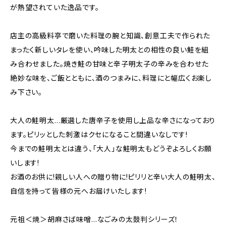
が熱望されていた逸品です。
店主の高級料亭で磨いた料理の腕と知識、創意工夫で作られた
まったく新しいタレを使い、吟味した明太との相性の良い鮭を組
み合わせました。焼き鮭の甘味と辛子明太子の辛みを合わせた
絶妙な味を、ご飯とともに、酒のつまみに、料理にと幅広くお楽し
み下さい。
大人の鮭明太…厳選した唐辛子を使用し上品な辛さになっており
ます。ピリッとした刺激はクセになること間違いなしです!
今までの鮭明太とは違う、「大人」な鮭明太もどうぞよろしくお願
いします!
お酒のお供に!親しい人への贈り物に!ピリリと辛い大人の鮭明太、
自信を持って皆様の元へお届けいたします!
元祖＜焼＞胡麻さば味噌…なごみの太鼓判シリーズ！