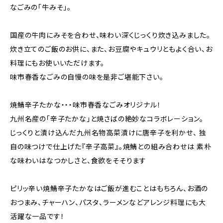
なごみの「牛みそ」。
国産の牛肉にみそを合わせ、味わい深くじっくり炊き込みました。
炊き立てのご飯のお供に、また、お豆腐やキュウリともよく合い、お
料理にもお使いいただけます。
味市春香なごみの自慢の味を是非ご堪能下さい。
焼鯖辛子たかな・・・味市春香なごみオリジナル！
九州名産の「辛子たかな」と焼さばの絶妙なコラボレーション。
じっくりと漬け込んだ九州名物高菜漬けに唐辛子を利かせ、 独
自の味つけで仕上げた『辛子高菜』。焼鯖との組み合わせは 素朴
な味わいはなつかしさと、食欲をそそります
ピリッ辛い焼鯖辛子たかなはご飯が進むことはもちろん、お酒の
おつまみ、チャーハン、パスタ、ラーメンなどアレンジ料理にも大
活躍な一品です！