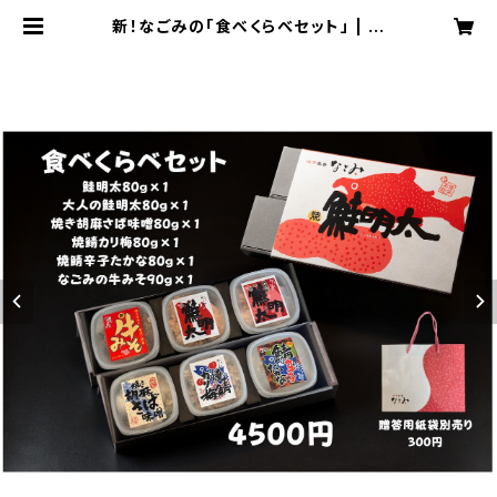
新！なごみの「食べくらべセット」 | 味
市春香なごみ